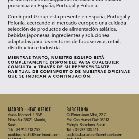
presencia en España, Portugal y Polonia.
Cominport Group está presente en España, Portugal y
Polonia, acercando al mercado europeo una cuidada
selección de productos de alimentación asiática,
bebidas japonesas, ingredientes y soluciones
adaptadas para los sectores de foodservice, retail,
distribución e industria.
MIENTRAS TANTO, NUESTRO EQUIPO ESTÁ
COMPLETAMENTE DISPONIBLE PARA CUALQUIER
CONSULTA A TRAVÉS DE SU REPRESENTANTE
HABITUAL DE COMINPORT O DE NUESTRAS OFICINAS
QUE SE INDICAN A CONTINUACIÓN.
MADRID – HEAD OFFICE
BARCELONA
Avda. Marconi, 1 PAE
C/ Pintor Joan Miró, 22 C
Neisa Sur 28021 Madrid,
Pol. Can Humet Dalt 08213
Spain
Polinyà, Barcelona, Spain
Tel: +34 915 413 750
Tel: +34 937 133 541
pedidos.madrid@cominport.com
pedidos.barcelona@cominport.com