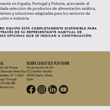
ente en España, Portugal y Polonia, acercando al
ada selección de productos de alimentación asiática,
ientes y soluciones adaptadas para los sectores de
ución e industria.
RO EQUIPO ESTÁ COMPLETAMENTE DISPONIBLE PARA
TRAVÉS DE SU REPRESENTANTE HABITUAL DE
AS OFICINAS QUE SE INDICAN A CONTINUACIÓN.
AL
OCAÑA LOGISTICS PLATFORM
ds Lda Parque
Vía de servicio A4, Km
l Olival das Minas Rua
57,2 Sentido Madrid
anilhas, N.º 2 2625-
45300 Ocaña, Toledo,
nga, Portugal
Spain
 219 246 688
afoods.com