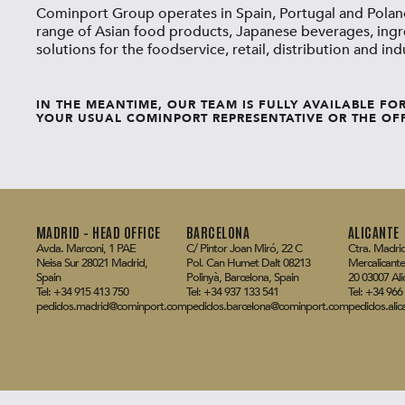
Cominport Group operates in Spain, Portugal and Poland
range of Asian food products, Japanese beverages, ingr
solutions for the foodservice, retail, distribution and indu
IN THE MEANTIME, OUR TEAM IS FULLY AVAILABLE FO
YOUR USUAL COMINPORT REPRESENTATIVE OR THE OFF
MADRID – HEAD OFFICE
BARCELONA
ALICANTE
Avda. Marconi, 1 PAE
C/ Pintor Joan Miró, 22 C
Ctra. Madrid
Neisa Sur 28021 Madrid,
Pol. Can Humet Dalt 08213
Mercalicante
Spain
Polinyà, Barcelona, Spain
20 03007 Ali
Tel: +34 915 413 750
Tel: +34 937 133 541
Tel: +34 966
pedidos.madrid@cominport.com
pedidos.barcelona@cominport.com
pedidos.ali