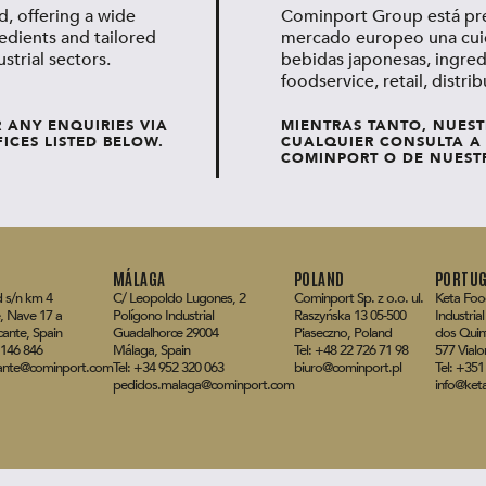
, offering a wide
Cominport Group está pres
edients and tailored
mercado europeo una cuid
strial sectors.
bebidas japonesas, ingred
foodservice, retail, distrib
R ANY ENQUIRIES VIA
MIENTRAS TANTO, NUEST
ICES LISTED BELOW.
CUALQUIER CONSULTA A 
COMINPORT O DE NUESTR
MÁLAGA
POLAND
PORTUG
 s/n km 4
C/ Leopoldo Lugones, 2
Cominport Sp. z o.o. ul.
Keta Foo
, Nave 17 a
Polígono Industrial
Raszyńska 13 05-500
Industria
cante, Spain
Guadalhorce 29004
Piaseczno, Poland
dos Quint
 146 846
Málaga, Spain
Tel: +48 22 726 71 98
577 Vialo
cante@cominport.com
Tel: +34 952 320 063
biuro@cominport.pl
Tel: +351
pedidos.malaga@cominport.com
info@ket