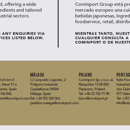
, offering a wide
Cominport Group está pres
edients and tailored
mercado europeo una cuid
strial sectors.
bebidas japonesas, ingred
foodservice, retail, distrib
R ANY ENQUIRIES VIA
MIENTRAS TANTO, NUEST
ICES LISTED BELOW.
CUALQUIER CONSULTA A 
COMINPORT O DE NUESTR
MÁLAGA
POLAND
PORTUG
 s/n km 4
C/ Leopoldo Lugones, 2
Cominport Sp. z o.o. ul.
Keta Foo
, Nave 17 a
Polígono Industrial
Raszyńska 13 05-500
Industria
cante, Spain
Guadalhorce 29004
Piaseczno, Poland
dos Quint
 146 846
Málaga, Spain
Tel: +48 22 726 71 98
577 Vialo
cante@cominport.com
Tel: +34 952 320 063
biuro@cominport.pl
Tel: +351
pedidos.malaga@cominport.com
info@ket