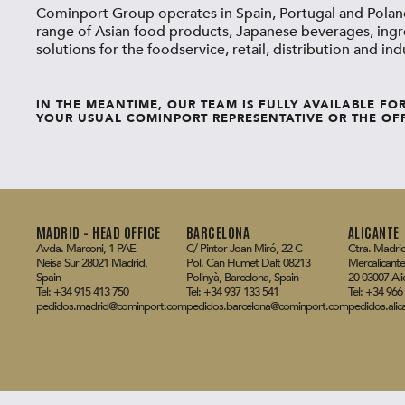
Cominport Group operates in Spain, Portugal and Poland
range of Asian food products, Japanese beverages, ingr
solutions for the foodservice, retail, distribution and indu
IN THE MEANTIME, OUR TEAM IS FULLY AVAILABLE FO
YOUR USUAL COMINPORT REPRESENTATIVE OR THE OFF
MADRID – HEAD OFFICE
BARCELONA
ALICANTE
Avda. Marconi, 1 PAE
C/ Pintor Joan Miró, 22 C
Ctra. Madrid
Neisa Sur 28021 Madrid,
Pol. Can Humet Dalt 08213
Mercalicante
Spain
Polinyà, Barcelona, Spain
20 03007 Ali
Tel: +34 915 413 750
Tel: +34 937 133 541
Tel: +34 966
pedidos.madrid@cominport.com
pedidos.barcelona@cominport.com
pedidos.ali