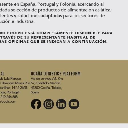
ente en España, Portugal y Polonia, acercando al
ada selección de productos de alimentación asiática,
ientes y soluciones adaptadas para los sectores de
ución e industria.
RO EQUIPO ESTÁ COMPLETAMENTE DISPONIBLE PARA
TRAVÉS DE SU REPRESENTANTE HABITUAL DE
AS OFICINAS QUE SE INDICAN A CONTINUACIÓN.
AL
OCAÑA LOGISTICS PLATFORM
ds Lda Parque
Vía de servicio A4, Km
l Olival das Minas Rua
57,2 Sentido Madrid
anilhas, N.º 2 2625-
45300 Ocaña, Toledo,
nga, Portugal
Spain
 219 246 688
afoods.com